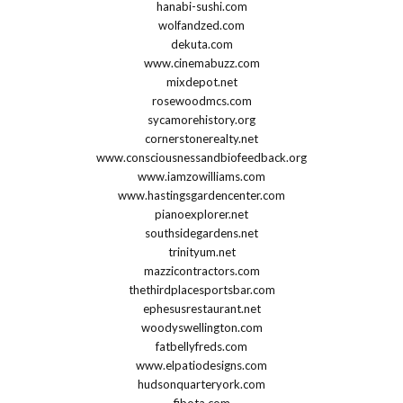
hanabi-sushi.com
wolfandzed.com
dekuta.com
www.cinemabuzz.com
mixdepot.net
rosewoodmcs.com
sycamorehistory.org
cornerstonerealty.net
www.consciousnessandbiofeedback.org
www.iamzowilliams.com
www.hastingsgardencenter.com
pianoexplorer.net
southsidegardens.net
trinityum.net
mazzicontractors.com
thethirdplacesportsbar.com
ephesusrestaurant.net
woodyswellington.com
fatbellyfreds.com
www.elpatiodesigns.com
hudsonquarteryork.com