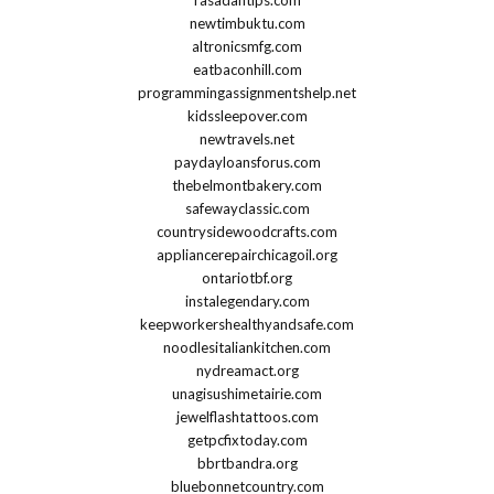
rasadantips.com
newtimbuktu.com
altronicsmfg.com
eatbaconhill.com
programmingassignmentshelp.net
kidssleepover.com
newtravels.net
paydayloansforus.com
thebelmontbakery.com
safewayclassic.com
countrysidewoodcrafts.com
appliancerepairchicagoil.org
ontariotbf.org
instalegendary.com
keepworkershealthyandsafe.com
noodlesitaliankitchen.com
nydreamact.org
unagisushimetairie.com
jewelflashtattoos.com
getpcfixtoday.com
bbrtbandra.org
bluebonnetcountry.com