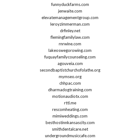
funnyduckfarms.com
jenwaite.com
elevatemanagementgroup.com
leroyzimmerman.com
drfinley.net
flemingfamilylaw.com
rnrwine.com
lakeoswegorowing.com
fuquayfamilycounseling.com
agouveia.com
secondbaptistchurchofolathe.org
mymseo.org
chhpac.com
dharmadogtraining.com
motionaudiotx.com
rttl.me
rescomheating.com
mimiweddings.com
besthostinnkansascity.com
smithdentalcare.net
undergroundmusiccafe.com