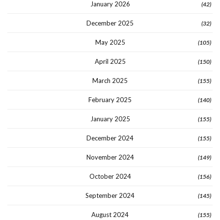
January 2026
(42)
December 2025
(32)
May 2025
(105)
April 2025
(150)
March 2025
(155)
February 2025
(140)
January 2025
(155)
December 2024
(155)
November 2024
(149)
October 2024
(156)
September 2024
(145)
August 2024
(155)