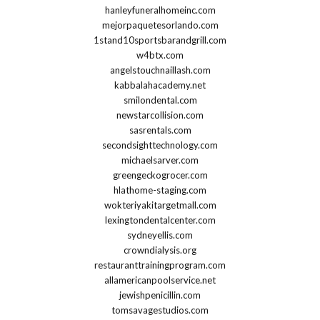
hanleyfuneralhomeinc.com
mejorpaquetesorlando.com
1stand10sportsbarandgrill.com
w4btx.com
angelstouchnaillash.com
kabbalahacademy.net
smilondental.com
newstarcollision.com
sasrentals.com
secondsighttechnology.com
michaelsarver.com
greengeckogrocer.com
hlathome-staging.com
wokteriyakitargetmall.com
lexingtondentalcenter.com
sydneyellis.com
crowndialysis.org
restauranttrainingprogram.com
allamericanpoolservice.net
jewishpenicillin.com
tomsavagestudios.com