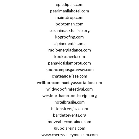
epicclipart.com
pearlmanilahotel.com
maintdrop.com
bobtoman.com
sosanimauxtunisie.org
kogroofing.com
alpinedentist.net
radioenergiadance.com
kookotheek.com
panayiotislamprou.com
southcampusgateway.com
chateaudelisse.com
wellborncommunityassociation.com
wildwoodfilmfestival.com
westnorthamptonshirejpu.org
hotelbrasile.com
fultonstreetjazz.com
bartlettevents.org
moveablecontainer.com
grupolareina.com
www.cherryvalleymuseum.com