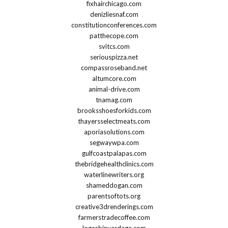
fixhairchicago.com
denizliesnaf.com
constitutionconferences.com
patthecope.com
svitcs.com
seriouspizza.net
compassroseband.net
altumcore.com
animal-drive.com
tnamag.com
brooksshoesforkids.com
thayersselectmeats.com
aporiasolutions.com
segwaywpa.com
gulfcoastpalapas.com
thebridgehealthclinics.com
waterlinewriters.org
shameddogan.com
parentsoftots.org
creative3drenderings.com
farmerstradecoffee.com