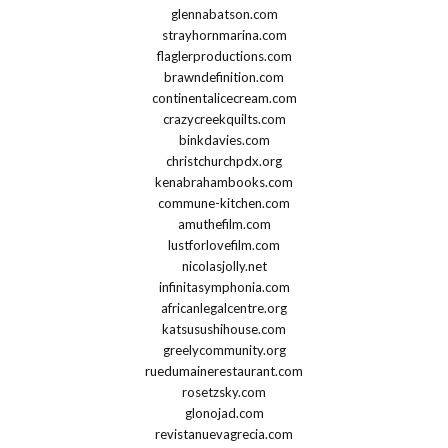
glennabatson.com
strayhornmarina.com
flaglerproductions.com
brawndefinition.com
continentalicecream.com
crazycreekquilts.com
binkdavies.com
christchurchpdx.org
kenabrahambooks.com
commune-kitchen.com
amuthefilm.com
lustforlovefilm.com
nicolasjolly.net
infinitasymphonia.com
africanlegalcentre.org
katsusushihouse.com
greelycommunity.org
ruedumainerestaurant.com
rosetzsky.com
glonojad.com
revistanuevagrecia.com