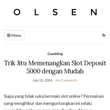
Menu
Gambling
Trik Jitu Memenangkan Slot Deposit
5000 dengan Mudah
July 10, 2026
No Comments
Siapa yang tidak suka bermain slot online? Permainan
yang menghibur dan menguntungkan ini selalu