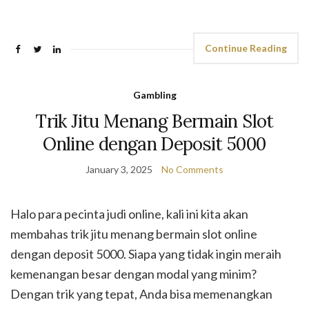
Continue Reading
Gambling
Trik Jitu Menang Bermain Slot
Online dengan Deposit 5000
January 3, 2025
No Comments
Halo para pecinta judi online, kali ini kita akan
membahas trik jitu menang bermain slot online
dengan deposit 5000. Siapa yang tidak ingin meraih
kemenangan besar dengan modal yang minim?
Dengan trik yang tepat, Anda bisa memenangkan