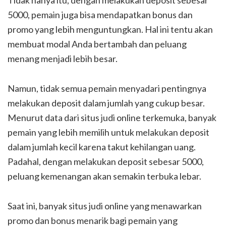
Tidak hanya itu, dengan melakukan deposit sebesar
5000, pemain juga bisa mendapatkan bonus dan
promo yang lebih menguntungkan. Hal ini tentu akan
membuat modal Anda bertambah dan peluang
menang menjadi lebih besar.
Namun, tidak semua pemain menyadari pentingnya
melakukan deposit dalam jumlah yang cukup besar.
Menurut data dari situs judi online terkemuka, banyak
pemain yang lebih memilih untuk melakukan deposit
dalam jumlah kecil karena takut kehilangan uang.
Padahal, dengan melakukan deposit sebesar 5000,
peluang kemenangan akan semakin terbuka lebar.
Saat ini, banyak situs judi online yang menawarkan
promo dan bonus menarik bagi pemain yang