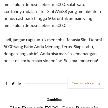
melakukan deposit sebesar 5000. Salah satu
contohnya adalah situs SlotWin88 yang memberikan
bonus cashback hingga 50% untuk pemain yang
melakukan deposit sebesar 5000.
Jadi, jangan ragu untuk mencoba Rahasia Slot Deposit
5000 yang Bikin Anda Menang Terus. Siapa tahu,
dengan langkah ini, Anda bisa meraih kemenangan
besar dalam bermain slot online. Selamat mencoba!
Continue Reading
Gambling