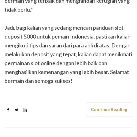
bermain yang terbaik dan menghindari kerugian yang
tidak perlu.”
Jadi, bagi kalian yang sedang mencari panduan slot
deposit 5000 untuk pemain Indonesia, pastikan kalian
mengikuti tips dan saran dari para ahli di atas. Dengan
melakukan deposit yang tepat, kalian dapat menikmati
permainan slot online dengan lebih baik dan
menghasilkan kemenangan yang lebih besar. Selamat
bermain dan semoga sukses!
Continue Reading