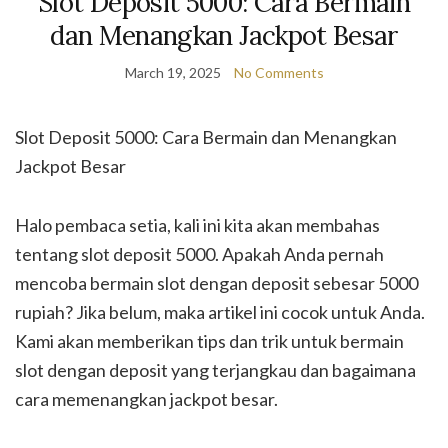
Slot Deposit 5000: Cara Bermain
dan Menangkan Jackpot Besar
March 19, 2025
No Comments
Slot Deposit 5000: Cara Bermain dan Menangkan
Jackpot Besar
Halo pembaca setia, kali ini kita akan membahas
tentang slot deposit 5000. Apakah Anda pernah
mencoba bermain slot dengan deposit sebesar 5000
rupiah? Jika belum, maka artikel ini cocok untuk Anda.
Kami akan memberikan tips dan trik untuk bermain
slot dengan deposit yang terjangkau dan bagaimana
cara memenangkan jackpot besar.