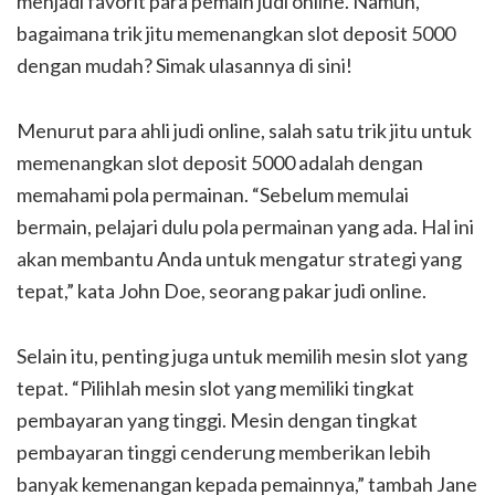
menjadi favorit para pemain judi online. Namun,
bagaimana trik jitu memenangkan slot deposit 5000
dengan mudah? Simak ulasannya di sini!
Menurut para ahli judi online, salah satu trik jitu untuk
memenangkan slot deposit 5000 adalah dengan
memahami pola permainan. “Sebelum memulai
bermain, pelajari dulu pola permainan yang ada. Hal ini
akan membantu Anda untuk mengatur strategi yang
tepat,” kata John Doe, seorang pakar judi online.
Selain itu, penting juga untuk memilih mesin slot yang
tepat. “Pilihlah mesin slot yang memiliki tingkat
pembayaran yang tinggi. Mesin dengan tingkat
pembayaran tinggi cenderung memberikan lebih
banyak kemenangan kepada pemainnya,” tambah Jane