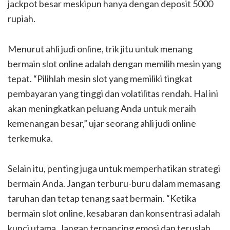
jackpot besar meskipun hanya dengan deposit 5000
rupiah.
Menurut ahli judi online, trik jitu untuk menang
bermain slot online adalah dengan memilih mesin yang
tepat. “Pilihlah mesin slot yang memiliki tingkat
pembayaran yang tinggi dan volatilitas rendah. Hal ini
akan meningkatkan peluang Anda untuk meraih
kemenangan besar,” ujar seorang ahli judi online
terkemuka.
Selain itu, penting juga untuk memperhatikan strategi
bermain Anda. Jangan terburu-buru dalam memasang
taruhan dan tetap tenang saat bermain. “Ketika
bermain slot online, kesabaran dan konsentrasi adalah
kunci utama. Jangan terpancing emosi dan teruslah