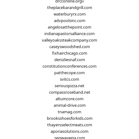
drcconline.org
v
theplacebarandgrill.com
waterburyrx.com
advpoolsinc.com
angelosatthepoint.com
indianapastorsalliance.com
valleyoakssteakcompany.com
caseyswoodshed.com
fixhairchicago.com
denizliesnaf.com
constitutionconferences.com
patthecope.com
svitcs.com
seriouspizza.net
compassroseband.net
altumcore.com
animal-drive.com
tnamag.com
brooksshoesforkids.com
thayersselectmeats.com
aporiasolutions.com
segwaywpa.com