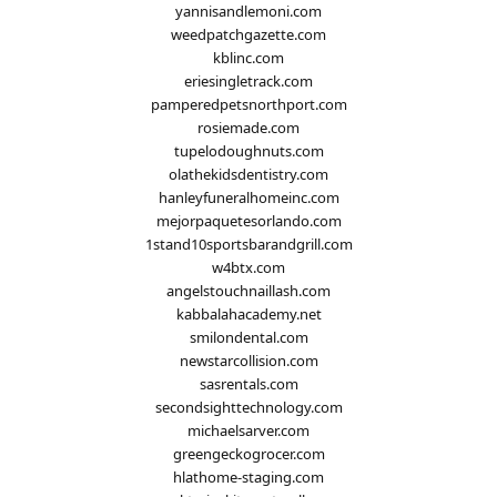
yannisandlemoni.com
weedpatchgazette.com
kblinc.com
eriesingletrack.com
pamperedpetsnorthport.com
rosiemade.com
tupelodoughnuts.com
olathekidsdentistry.com
hanleyfuneralhomeinc.com
mejorpaquetesorlando.com
1stand10sportsbarandgrill.com
w4btx.com
angelstouchnaillash.com
kabbalahacademy.net
smilondental.com
newstarcollision.com
sasrentals.com
secondsighttechnology.com
michaelsarver.com
greengeckogrocer.com
hlathome-staging.com