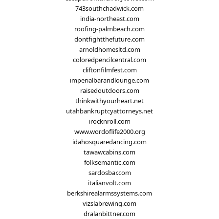
743southchadwick.com
india-northeast.com
roofing-palmbeach.com
dontfightthefuture.com
arnoldhomesltd.com
coloredpencilcentral.com
cliftonfilmfest.com
imperialbarandlounge.com
raisedoutdoors.com
thinkwithyourheart.net
utahbankruptcyattorneys.net
irocknroll.com
www.wordoflife2000.org
idahosquaredancing.com
tawawcabins.com
folksemantic.com
sardosbar.com
italianvolt.com
berkshirealarmssystems.com
vizslabrewing.com
dralanbittner.com