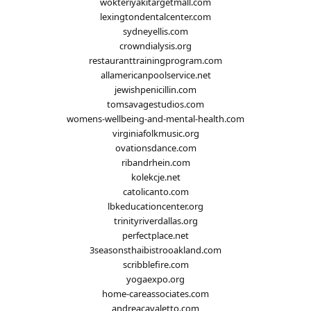
wokteriyakitargetmall.com
lexingtondentalcenter.com
sydneyellis.com
crowndialysis.org
restauranttrainingprogram.com
allamericanpoolservice.net
jewishpenicillin.com
tomsavagestudios.com
womens-wellbeing-and-mental-health.com
virginiafolkmusic.org
ovationsdance.com
ribandrhein.com
kolekcje.net
catolicanto.com
lbkeducationcenter.org
trinityriverdallas.org
perfectplace.net
3seasonsthaibistrooakland.com
scribblefire.com
yogaexpo.org
home-careassociates.com
andreacavaletto.com