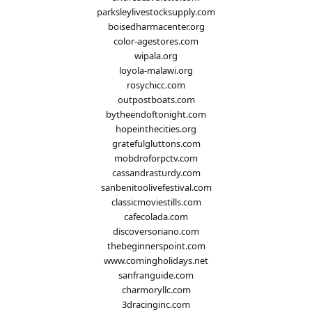
parksleylivestocksupply.com
boisedharmacenter.org
color-agestores.com
wipala.org
loyola-malawi.org
rosychicc.com
outpostboats.com
bytheendoftonight.com
hopeinthecities.org
gratefulgluttons.com
mobdroforpctv.com
cassandrasturdy.com
sanbenitoolivefestival.com
classicmoviestills.com
cafecolada.com
discoversoriano.com
thebeginnerspoint.com
www.comingholidays.net
sanfranguide.com
charmoryllc.com
3dracinginc.com