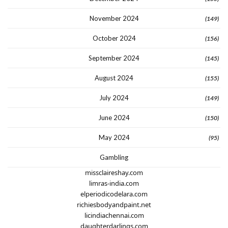
November 2024
(149)
October 2024
(156)
September 2024
(145)
August 2024
(155)
July 2024
(149)
June 2024
(150)
May 2024
(95)
Gambling
missclaireshay.com
limras-india.com
elperiodicodelara.com
richiesbodyandpaint.net
licindiachennai.com
daughterdarlings.com