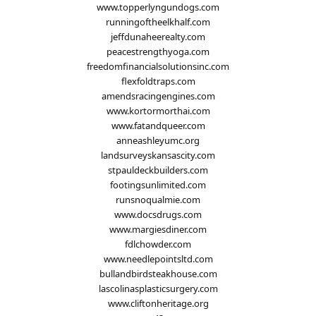
www.topperlyngundogs.com
runningoftheelkhalf.com
jeffdunaheerealty.com
peacestrengthyoga.com
freedomfinancialsolutionsinc.com
flexfoldtraps.com
amendsracingengines.com
www.kortormorthai.com
www.fatandqueer.com
anneashleyumc.org
landsurveyskansascity.com
stpauldeckbuilders.com
footingsunlimited.com
runsnoqualmie.com
www.docsdrugs.com
www.margiesdiner.com
fdlchowder.com
www.needlepointsltd.com
bullandbirdsteakhouse.com
lascolinasplasticsurgery.com
www.cliftonheritage.org