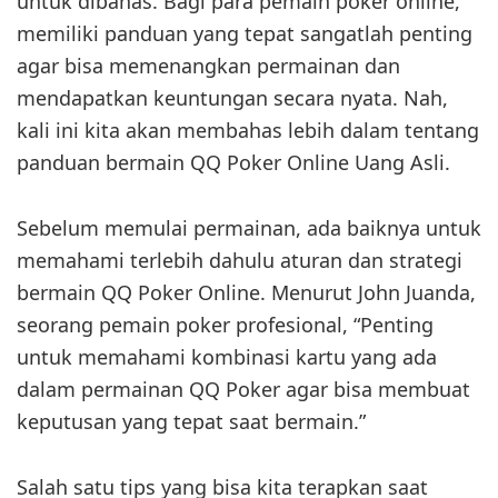
untuk dibahas. Bagi para pemain poker online,
memiliki panduan yang tepat sangatlah penting
agar bisa memenangkan permainan dan
mendapatkan keuntungan secara nyata. Nah,
kali ini kita akan membahas lebih dalam tentang
panduan bermain QQ Poker Online Uang Asli.
Sebelum memulai permainan, ada baiknya untuk
memahami terlebih dahulu aturan dan strategi
bermain QQ Poker Online. Menurut John Juanda,
seorang pemain poker profesional, “Penting
untuk memahami kombinasi kartu yang ada
dalam permainan QQ Poker agar bisa membuat
keputusan yang tepat saat bermain.”
Salah satu tips yang bisa kita terapkan saat