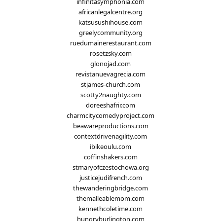
infinitasymphonia.com
africanlegalcentre.org
katsusushihouse.com
greelycommunity.org
ruedumainerestaurant.com
rosetzsky.com
glonojad.com
revistanuevagrecia.com
stjames-church.com
scotty2naughty.com
doreeshafrir.com
charmcitycomedyproject.com
beawareproductions.com
contextdrivenagility.com
ibikeoulu.com
coffinshakers.com
stmaryofczestochowa.org
justicejudifrench.com
thewanderingbridge.com
themalleablemom.com
kennethcoletime.com
hungryburlington.com