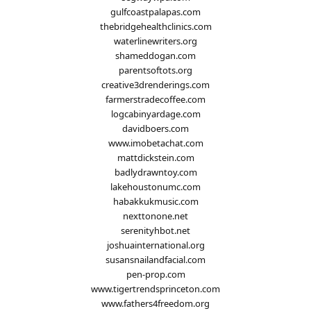
gulfcoastpalapas.com
thebridgehealthclinics.com
waterlinewriters.org
shameddogan.com
parentsoftots.org
creative3drenderings.com
farmerstradecoffee.com
logcabinyardage.com
davidboers.com
www.imobetachat.com
mattdickstein.com
badlydrawntoy.com
lakehoustonumc.com
habakkukmusic.com
nexttonone.net
serenityhbot.net
joshuainternational.org
susansnailandfacial.com
pen-prop.com
www.tigertrendsprinceton.com
www.fathers4freedom.org