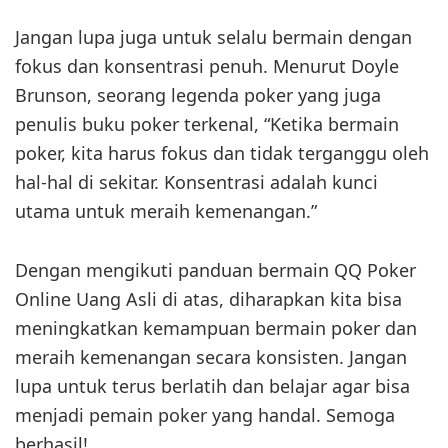
Jangan lupa juga untuk selalu bermain dengan
fokus dan konsentrasi penuh. Menurut Doyle
Brunson, seorang legenda poker yang juga
penulis buku poker terkenal, “Ketika bermain
poker, kita harus fokus dan tidak terganggu oleh
hal-hal di sekitar. Konsentrasi adalah kunci
utama untuk meraih kemenangan.”
Dengan mengikuti panduan bermain QQ Poker
Online Uang Asli di atas, diharapkan kita bisa
meningkatkan kemampuan bermain poker dan
meraih kemenangan secara konsisten. Jangan
lupa untuk terus berlatih dan belajar agar bisa
menjadi pemain poker yang handal. Semoga
berhasil!