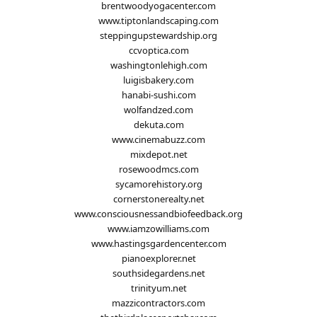
brentwoodyogacenter.com
www.tiptonlandscaping.com
steppingupstewardship.org
ccvoptica.com
washingtonlehigh.com
luigisbakery.com
hanabi-sushi.com
wolfandzed.com
dekuta.com
www.cinemabuzz.com
mixdepot.net
rosewoodmcs.com
sycamorehistory.org
cornerstonerealty.net
www.consciousnessandbiofeedback.org
www.iamzowilliams.com
www.hastingsgardencenter.com
pianoexplorer.net
southsidegardens.net
trinityum.net
mazzicontractors.com