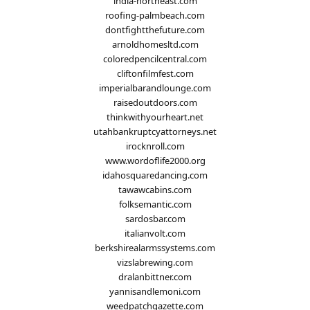
india-northeast.com
roofing-palmbeach.com
dontfightthefuture.com
arnoldhomesltd.com
coloredpencilcentral.com
cliftonfilmfest.com
imperialbarandlounge.com
raisedoutdoors.com
thinkwithyourheart.net
utahbankruptcyattorneys.net
irocknroll.com
www.wordoflife2000.org
idahosquaredancing.com
tawawcabins.com
folksemantic.com
sardosbar.com
italianvolt.com
berkshirealarmssystems.com
vizslabrewing.com
dralanbittner.com
yannisandlemoni.com
weedpatchgazette.com