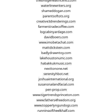
thebridgehealthclinics.com
waterlinewriters.org
shameddogan.com
parentsoftots.org
creative3drenderings.com
farmerstradecoffee.com
logcabinyardage.com
davidboers.com
www.imobetachat.com
mattdickstein.com
badlydrawntoy.com
lakehoustonumc.com
habakkukmusic.com
nexttonone.net
serenityhbot.net
joshuainternational.org
susansnailandfacial.com
pen-prop.com
www.tigertrendsprinceton.com
www.fathers4freedom.org
www.topperlyngundogs.com
runningoftheelkhalf.com