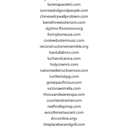
liuteriapaoletti.com
sunriseandgoodpeople.com
chinesedrywallproblem.com
bendthreesistersinn.com
stjohns-flossmoor.org
funnyboneusa.com
cookiedustermusic.com
reconstructionensemble.org
kavitafabrics.com
luchavolcanica.com
holycownm.com
nationwidetruckservice.com
turtleclubpg.com
greatpacifictour.com
victoriaestrella.com
thousandwavesspa.com
courtlandcenter.com
neilfindlaymsp.com
avicollisrestaurant.com
drcconline.org
v
theplacebarandgrill.com