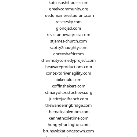
katsusushihouse.com
greelycommunity.org
ruedumainerestaurant.com
rosetzsky.com
glonojad.com
revistanuevagrecia.com
stjames-church.com
scotty2naughty.com
doreeshafrir.com
charmcitycomedyproject.com
beawareproductions.com
contextdrivenagility.com
ibikeoulu.com
coffinshakers.com
stmaryofczestochowa.org
justicejudifrench.com
thewanderingbridge.com
themalleablemom.com
kennethcoletime.com
hungryburlington.com
brunswickatlongstown.com