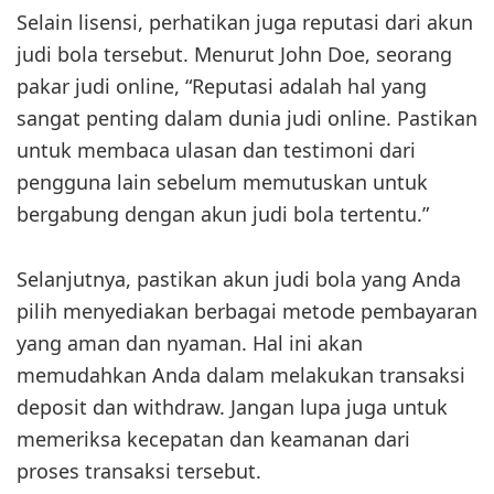
Selain lisensi, perhatikan juga reputasi dari akun
judi bola tersebut. Menurut John Doe, seorang
pakar judi online, “Reputasi adalah hal yang
sangat penting dalam dunia judi online. Pastikan
untuk membaca ulasan dan testimoni dari
pengguna lain sebelum memutuskan untuk
bergabung dengan akun judi bola tertentu.”
Selanjutnya, pastikan akun judi bola yang Anda
pilih menyediakan berbagai metode pembayaran
yang aman dan nyaman. Hal ini akan
memudahkan Anda dalam melakukan transaksi
deposit dan withdraw. Jangan lupa juga untuk
memeriksa kecepatan dan keamanan dari
proses transaksi tersebut.