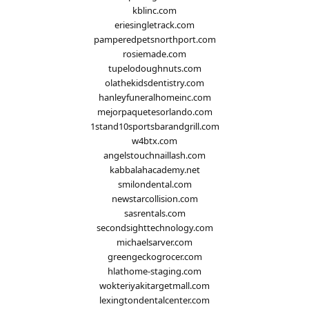
kblinc.com
eriesingletrack.com
pamperedpetsnorthport.com
rosiemade.com
tupelodoughnuts.com
olathekidsdentistry.com
hanleyfuneralhomeinc.com
mejorpaquetesorlando.com
1stand10sportsbarandgrill.com
w4btx.com
angelstouchnaillash.com
kabbalahacademy.net
smilondental.com
newstarcollision.com
sasrentals.com
secondsighttechnology.com
michaelsarver.com
greengeckogrocer.com
hlathome-staging.com
wokteriyakitargetmall.com
lexingtondentalcenter.com