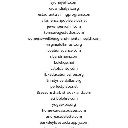
sydneyellis.com
crowndialysis.org
restauranttrainingprogram.com
allamericanpoolservice.net
jewishpenicillin.com
tomsavagestudios.com
womens-wellbeing-and-mental-health.com
virginiafolkmusic.org
ovationsdance.com
ribandrhein.com
kolekcje.net
catolicanto.com
lbkeducationcenter.org
trinityriverdallas.org
perfectplace.net
3seasonsthaibistrooakland.com
scribblefire.com
yogaexpo.org
home-careassociates.com
andreacavaletto.com
parksleylivestocksupply.com