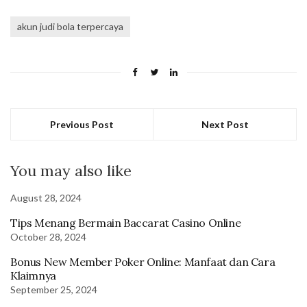
akun judi bola terpercaya
Previous Post
Next Post
You may also like
August 28, 2024
Tips Menang Bermain Baccarat Casino Online
October 28, 2024
Bonus New Member Poker Online: Manfaat dan Cara
Klaimnya
September 25, 2024