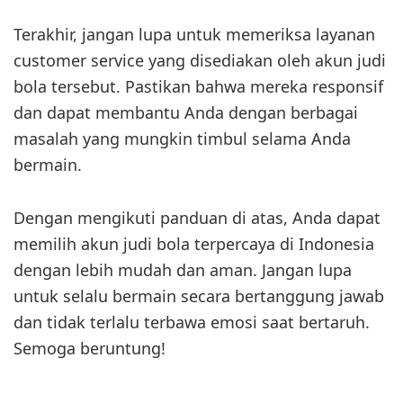
Terakhir, jangan lupa untuk memeriksa layanan
customer service yang disediakan oleh akun judi
bola tersebut. Pastikan bahwa mereka responsif
dan dapat membantu Anda dengan berbagai
masalah yang mungkin timbul selama Anda
bermain.
Dengan mengikuti panduan di atas, Anda dapat
memilih akun judi bola terpercaya di Indonesia
dengan lebih mudah dan aman. Jangan lupa
untuk selalu bermain secara bertanggung jawab
dan tidak terlalu terbawa emosi saat bertaruh.
Semoga beruntung!