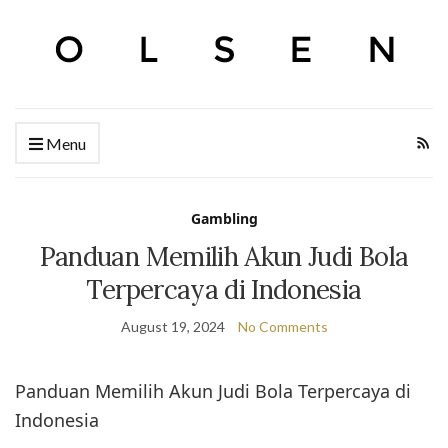
Menu
Gambling
Panduan Memilih Akun Judi Bola
Terpercaya di Indonesia
August 19, 2024
No Comments
Panduan Memilih Akun Judi Bola Terpercaya di
Indonesia