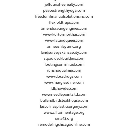
jeffdunaheerealty.com
peacestrengthyoga.com
freedomfinancialsolutionsinc.com
flexfoldtraps.com
amendsracingengines.com
www.kortormorthai.com
www.fatandqueer.com
anneashleyumc.org
landsurveyskansascity.com
stpauldeckbuilders.com
footingsunlimited.com
runsnoqualmie.com
www.docsdrugs.com
www.margiesdiner.com
fdlchowder.com
www.needlepointsltd.com
bullandbirdsteakhouse.com
lascolinasplasticsurgery.com
www.cliftonheritage.org
sma43.org
remodelingchicagoonline.com