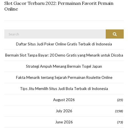
Slot Gacor Terbaru 2022: Permainan Favorit Pemain
Online
Search
Search
for:
Daftar Situs Judi Poker Online Gratis Terbaik di Indonesia
Bermain Slot Tanpa Bayar: 20 Demo Gratis yang Menarik untuk Dicoba
Strategi Ampuh Menang Bermain Togel Japan
Fakta Menarik tentang Sejarah Permainan Roulette Online
Tips Jitu Memilih Situs Judi Bola Terbaik di Indonesia
August 2026
(25)
July 2026
(158)
June 2026
(73)