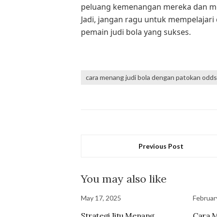
peluang kemenangan mereka dan mer
Jadi, jangan ragu untuk mempelajar
pemain judi bola yang sukses.
cara menang judi bola dengan patokan odds
Previous Post
You may also like
May 17, 2025
Februar
Strategi Jitu Menang
Cara M