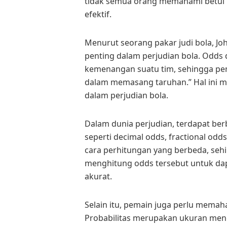
tidak semua orang memahami betul 
efektif.
Menurut seorang pakar judi bola, J
penting dalam perjudian bola. Odd
kemenangan suatu tim, sehingga pe
dalam memasang taruhan.” Hal ini
dalam perjudian bola.
Dalam dunia perjudian, terdapat ber
seperti decimal odds, fractional odd
cara perhitungan yang berbeda, seh
menghitung odds tersebut untuk dap
akurat.
Selain itu, pemain juga perlu memah
Probabilitas merupakan ukuran men