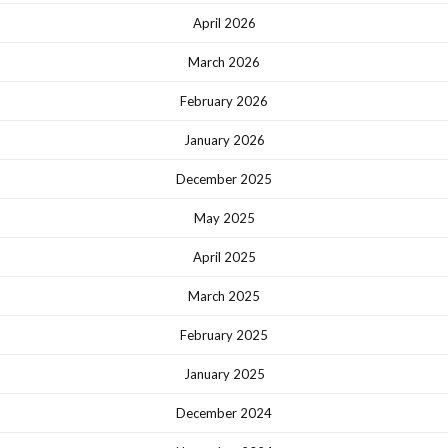
April 2026
March 2026
February 2026
January 2026
December 2025
May 2025
April 2025
March 2025
February 2025
January 2025
December 2024