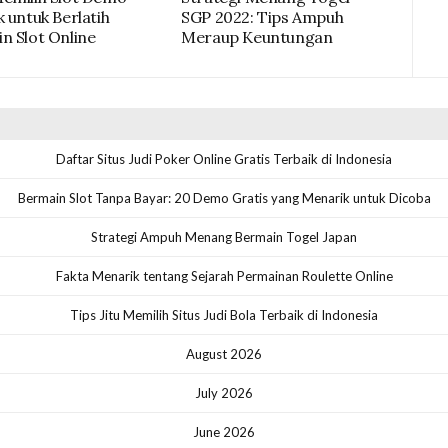
k untuk Berlatih
SGP 2022: Tips Ampuh
n Slot Online
Meraup Keuntungan
Daftar Situs Judi Poker Online Gratis Terbaik di Indonesia
Bermain Slot Tanpa Bayar: 20 Demo Gratis yang Menarik untuk Dicoba
Strategi Ampuh Menang Bermain Togel Japan
Fakta Menarik tentang Sejarah Permainan Roulette Online
Tips Jitu Memilih Situs Judi Bola Terbaik di Indonesia
August 2026
July 2026
June 2026