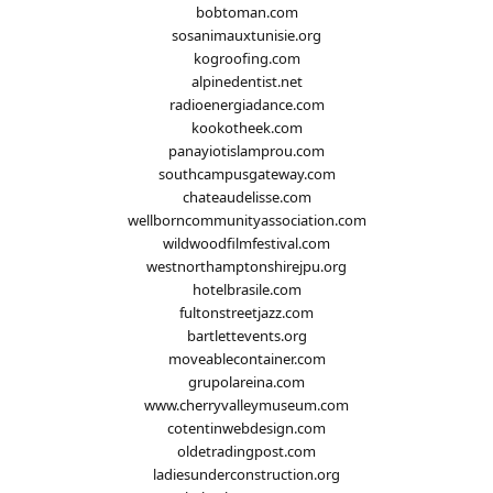
bobtoman.com
sosanimauxtunisie.org
kogroofing.com
alpinedentist.net
radioenergiadance.com
kookotheek.com
panayiotislamprou.com
southcampusgateway.com
chateaudelisse.com
wellborncommunityassociation.com
wildwoodfilmfestival.com
westnorthamptonshirejpu.org
hotelbrasile.com
fultonstreetjazz.com
bartlettevents.org
moveablecontainer.com
grupolareina.com
www.cherryvalleymuseum.com
cotentinwebdesign.com
oldetradingpost.com
ladiesunderconstruction.org