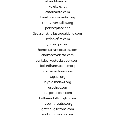
ribandrhein.com
kolekcje.net
catolicanto.com
lbkeducationcenter.org
trinityriverdallas.org
perfectplace.net
3seasonsthaibistrooakland.com
scribblefire.com
yogaexpo.org
home-careassociates.com
andreacavaletto.com
parksleylivestocksupply.com
boisedharmacenter.org
color-agestores.com
wipala.org
loyola-malawi.org
rosychicc.com
outpostboats.com
bytheendoftonight.com
hopeinthecities.org
gratefulgluttons.com
mobdroforpctv.com