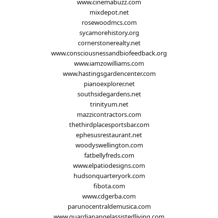
www.cinemabuzz.com
mixdepot.net
rosewoodmcs.com
sycamorehistory.org
cornerstonerealty.net
www.consciousnessandbiofeedback.org
www.iamzowilliams.com
www.hastingsgardencenter.com
pianoexplorer.net
southsidegardens.net
trinityum.net
mazzicontractors.com
thethirdplacesportsbar.com
ephesusrestaurant.net
woodyswellington.com
fatbellyfreds.com
www.elpatiodesigns.com
hudsonquarteryork.com
fibota.com
www.cdgerba.com
parunocentraldemusica.com
www.guardianangelassistedliving.com