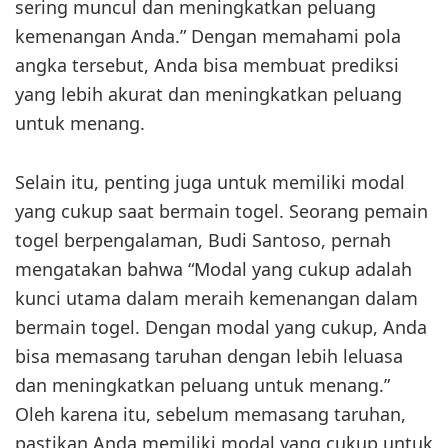
sering muncul dan meningkatkan peluang
kemenangan Anda.” Dengan memahami pola
angka tersebut, Anda bisa membuat prediksi
yang lebih akurat dan meningkatkan peluang
untuk menang.
Selain itu, penting juga untuk memiliki modal
yang cukup saat bermain togel. Seorang pemain
togel berpengalaman, Budi Santoso, pernah
mengatakan bahwa “Modal yang cukup adalah
kunci utama dalam meraih kemenangan dalam
bermain togel. Dengan modal yang cukup, Anda
bisa memasang taruhan dengan lebih leluasa
dan meningkatkan peluang untuk menang.”
Oleh karena itu, sebelum memasang taruhan,
pastikan Anda memiliki modal yang cukup untuk