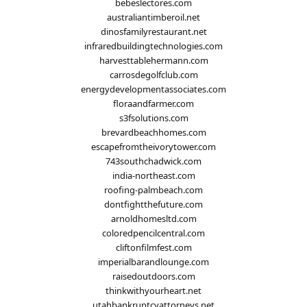
bebeslectores.com
australiantimberoil.net
dinosfamilyrestaurant.net
infraredbuildingtechnologies.com
harvesttablehermann.com
carrosdegolfclub.com
energydevelopmentassociates.com
floraandfarmer.com
s3fsolutions.com
brevardbeachhomes.com
escapefromtheivorytower.com
743southchadwick.com
india-northeast.com
roofing-palmbeach.com
dontfightthefuture.com
arnoldhomesltd.com
coloredpencilcentral.com
cliftonfilmfest.com
imperialbarandlounge.com
raisedoutdoors.com
thinkwithyourheart.net
utahbankruptcyattorneys.net