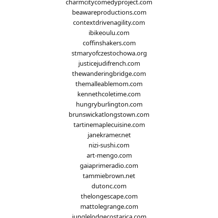
charmcitycomedyproject.com
beawareproductions.com
contextdrivenagility.com
ibikeoulu.com
coffinshakers.com
stmaryofczestochowa.org
justicejudifrench.com
thewanderingbridge.com
themalleablemom.com
kennethcoletime.com
hungryburlington.com
brunswickatlongstown.com
tartinemaplecuisine.com
janekramer.net
nizi-sushi.com
art-mengo.com
gaiaprimeradio.com
tammiebrown.net
dutonc.com
thelongescape.com
mattolegrange.com
junglelodgecostarica.com