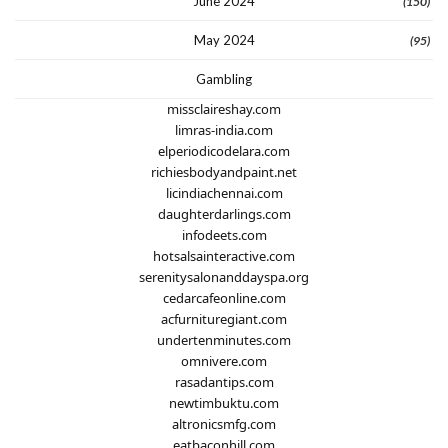
June 2024
(150)
May 2024
(95)
Gambling
missclaireshay.com
limras-india.com
elperiodicodelara.com
richiesbodyandpaint.net
licindiachennai.com
daughterdarlings.com
infodeets.com
hotsalsainteractive.com
serenitysalonanddayspa.org
cedarcafeonline.com
acfurnituregiant.com
undertenminutes.com
omnivere.com
rasadantips.com
newtimbuktu.com
altronicsmfg.com
eatbaconhill.com