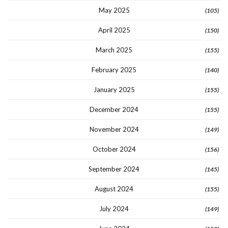
May 2025
(105)
April 2025
(150)
March 2025
(155)
February 2025
(140)
January 2025
(155)
December 2024
(155)
November 2024
(149)
October 2024
(156)
September 2024
(145)
August 2024
(155)
July 2024
(149)