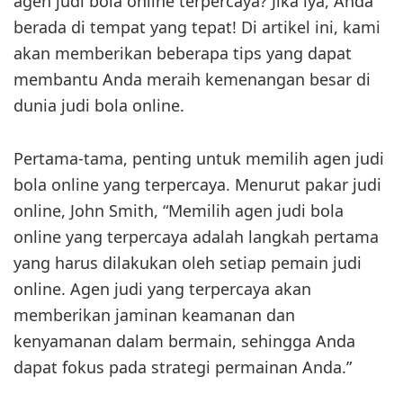
agen judi bola online terpercaya? Jika iya, Anda
berada di tempat yang tepat! Di artikel ini, kami
akan memberikan beberapa tips yang dapat
membantu Anda meraih kemenangan besar di
dunia judi bola online.
Pertama-tama, penting untuk memilih agen judi
bola online yang terpercaya. Menurut pakar judi
online, John Smith, “Memilih agen judi bola
online yang terpercaya adalah langkah pertama
yang harus dilakukan oleh setiap pemain judi
online. Agen judi yang terpercaya akan
memberikan jaminan keamanan dan
kenyamanan dalam bermain, sehingga Anda
dapat fokus pada strategi permainan Anda.”