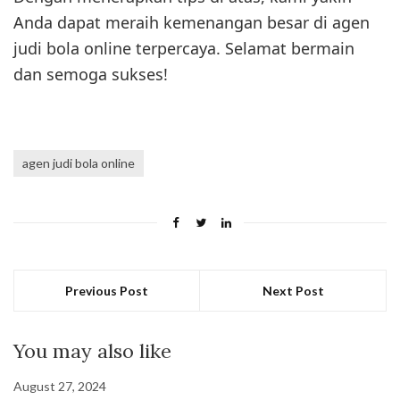
Anda dapat meraih kemenangan besar di agen
judi bola online terpercaya. Selamat bermain
dan semoga sukses!
agen judi bola online
Previous Post
Next Post
You may also like
August 27, 2024