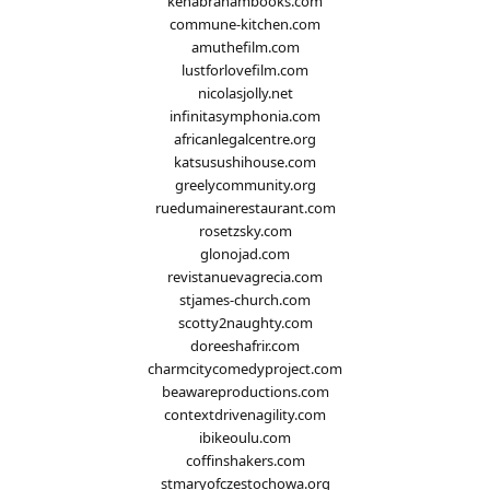
kenabrahambooks.com
commune-kitchen.com
amuthefilm.com
lustforlovefilm.com
nicolasjolly.net
infinitasymphonia.com
africanlegalcentre.org
katsusushihouse.com
greelycommunity.org
ruedumainerestaurant.com
rosetzsky.com
glonojad.com
revistanuevagrecia.com
stjames-church.com
scotty2naughty.com
doreeshafrir.com
charmcitycomedyproject.com
beawareproductions.com
contextdrivenagility.com
ibikeoulu.com
coffinshakers.com
stmaryofczestochowa.org