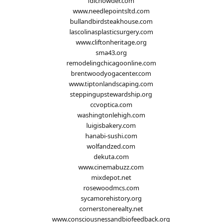
fdlchowder.com
www.needlepointsltd.com
bullandbirdsteakhouse.com
lascolinasplasticsurgery.com
www.cliftonheritage.org
sma43.org
remodelingchicagoonline.com
brentwoodyogacenter.com
www.tiptonlandscaping.com
steppingupstewardship.org
ccvoptica.com
washingtonlehigh.com
luigisbakery.com
hanabi-sushi.com
wolfandzed.com
dekuta.com
www.cinemabuzz.com
mixdepot.net
rosewoodmcs.com
sycamorehistory.org
cornerstonerealty.net
www.consciousnessandbiofeedback.org