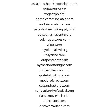
3seasonsthaibistrooakland.com
scribblefire.com
yogaexpo.org
home-careassociates.com
andreacavaletto.com
parksleylivestocksupply.com
boisedharmacenter.org
color-agestores.com
wipala.org
loyola-malawi.org
rosychicc.com
outpostboats.com
bytheendoftonight.com
hopeinthecities.org
gratefulgluttons.com
mobdroforpctv.com
cassandrasturdy.com
sanbenitoolivefestival.com
classicmoviestills.com
cafecolada.com
discoversoriano.com