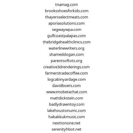
tnamag.com
brooksshoesforkids.com
thayersselectmeats.com
aporiasolutions.com
segwaywpa.com
gulfcoastpalapas.com
thebridgehealthclinics.com
waterlinewriters.org
shameddogan.com
parentsoftots.org
creative3drenderings.com
farmerstradecoffee.com
logcabinyardage.com
davidboers.com
www.imobetachat.com
mattdickstein.com
badlydrawntoy.com
lakehoustonumc.com
habakkukmusic.com
nexttonone.net
serenityhbot.net