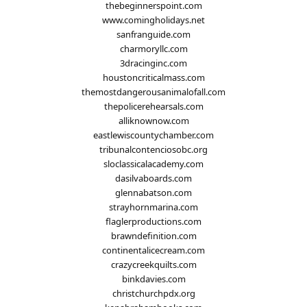
thebeginnerspoint.com
www.comingholidays.net
sanfranguide.com
charmoryllc.com
3dracinginc.com
houstoncriticalmass.com
themostdangerousanimalofall.com
thepolicerehearsals.com
alliknownow.com
eastlewiscountychamber.com
tribunalcontenciosobc.org
sloclassicalacademy.com
dasilvaboards.com
glennabatson.com
strayhornmarina.com
flaglerproductions.com
brawndefinition.com
continentalicecream.com
crazycreekquilts.com
binkdavies.com
christchurchpdx.org