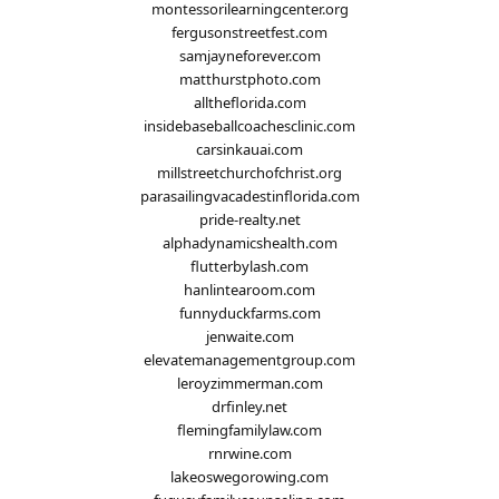
montessorilearningcenter.org
fergusonstreetfest.com
samjayneforever.com
matthurstphoto.com
alltheflorida.com
insidebaseballcoachesclinic.com
carsinkauai.com
millstreetchurchofchrist.org
parasailingvacadestinflorida.com
pride-realty.net
alphadynamicshealth.com
flutterbylash.com
hanlintearoom.com
funnyduckfarms.com
jenwaite.com
elevatemanagementgroup.com
leroyzimmerman.com
drfinley.net
flemingfamilylaw.com
rnrwine.com
lakeoswegorowing.com