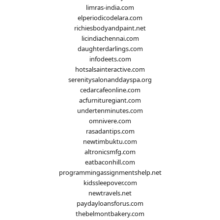
limras-india.com
elperiodicodelara.com
richiesbodyandpaint.net
licindiachennai.com
daughterdarlings.com
infodeets.com
hotsalsainteractive.com
serenitysalonanddayspa.org
cedarcafeonline.com
acfurnituregiant.com
undertenminutes.com
omnivere.com
rasadantips.com
newtimbuktu.com
altronicsmfg.com
eatbaconhill.com
programmingassignmentshelp.net
kidssleepover.com
newtravels.net
paydayloansforus.com
thebelmontbakery.com