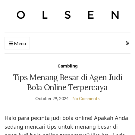
Menu
Gambling
Tips Menang Besar di Agen Judi
Bola Online Terpercaya
October 29, 2024
No Comments
Halo para pecinta judi bola online! Apakah Anda
sedang mencari tips untuk menang besar di