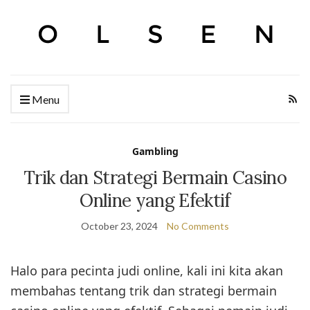
Menu
Gambling
Trik dan Strategi Bermain Casino
Online yang Efektif
October 23, 2024
No Comments
Halo para pecinta judi online, kali ini kita akan
membahas tentang trik dan strategi bermain