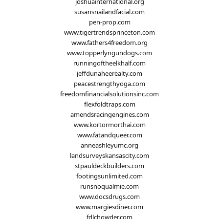
joshuainternational.org
susansnailandfacial.com
pen-prop.com
www.tigertrendsprinceton.com
www.fathers4freedom.org
www.topperlyngundogs.com
runningoftheelkhalf.com
jeffdunaheerealty.com
peacestrengthyoga.com
freedomfinancialsolutionsinc.com
flexfoldtraps.com
amendsracingengines.com
www.kortormorthai.com
www.fatandqueer.com
anneashleyumc.org
landsurveyskansascity.com
stpauldeckbuilders.com
footingsunlimited.com
runsnoqualmie.com
www.docsdrugs.com
www.margiesdiner.com
fdlchowder.com