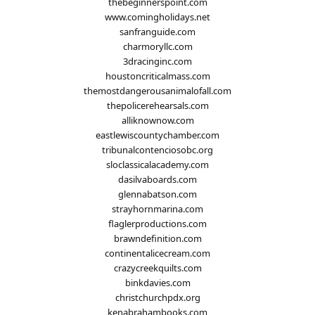
thebeginnerspoint.com
www.comingholidays.net
sanfranguide.com
charmoryllc.com
3dracinginc.com
houstoncriticalmass.com
themostdangerousanimalofall.com
thepolicerehearsals.com
alliknownow.com
eastlewiscountychamber.com
tribunalcontenciosobc.org
sloclassicalacademy.com
dasilvaboards.com
glennabatson.com
strayhornmarina.com
flaglerproductions.com
brawndefinition.com
continentalicecream.com
crazycreekquilts.com
binkdavies.com
christchurchpdx.org
kenabrahambooks.com