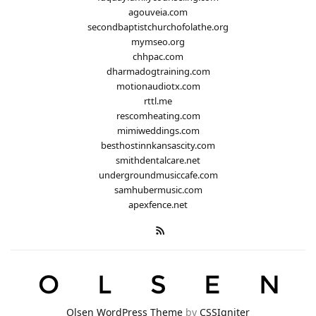
agouveia.com
secondbaptistchurchofolathe.org
mymseo.org
chhpac.com
dharmadogtraining.com
motionaudiotx.com
rttl.me
rescomheating.com
mimiweddings.com
besthostinnkansascity.com
smithdentalcare.net
undergroundmusiccafe.com
samhubermusic.com
apexfence.net
Olsen WordPress Theme
by
CSSIgniter