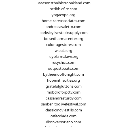
3seasonsthaibistrooakland.com
scribblefire.com
yogaexpo.org
home-careassociates.com
andreacavaletto.com
parksleylivestocksupply.com
boisedharmacenter.org
color-agestores.com
wipala.org
loyola-malawi.org
rosychicc.com
outpostboats.com
bytheendoftonight.com
hopeinthecities.org
gratefulgluttons.com
mobdroforpctv.com
cassandrasturdy.com
sanbenitoolivefestival.com
classicmoviestills.com
cafecolada.com
discoversoriano.com