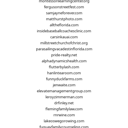
montessorilearningcenter.org
fergusonstreetfest.com
samjayneforever.com
matthurstphoto.com
alltheflorida.com
insidebaseballcoachesclinic.com
carsinkauai.com
millstreetchurchofchrist.org
parasailingvacadestinflorida.com
pride-realty.net
alphadynamicshealth.com
flutterbylash.com
hanlintearoom.com
funnyduckfarms.com
jenwaite.com
elevatemanagementgroup.com
leroyzimmerman.com
drfinley.net
flemingfamilylaw.com
rnrwine.com
lakeoswegorowing.com
fuquayfamilycounseling.com