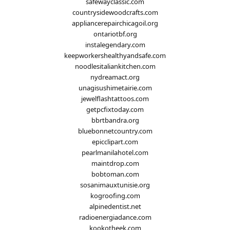
safewayclassic.com
countrysidewoodcrafts.com
appliancerepairchicagoil.org
ontariotbf.org
instalegendary.com
keepworkershealthyandsafe.com
noodlesitaliankitchen.com
nydreamact.org
unagisushimetairie.com
jewelflashtattoos.com
getpcfixtoday.com
bbrtbandra.org
bluebonnetcountry.com
epicclipart.com
pearlmanilahotel.com
maintdrop.com
bobtoman.com
sosanimauxtunisie.org
kogroofing.com
alpinedentist.net
radioenergiadance.com
kookotheek.com