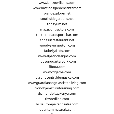
www.iamzowilliams.com
www.hastingsgardencenter.com
pianoexplorer.net
southsidegardens.net
trinityum.net
mazzicontractors.com
thethirdplacesportsbar.com
ephesusrestaurant.net
woodyswellington.com
fatbellyfreds.com
www.elpatiodesigns.com
hudsonquarteryork.com
fibota.com
www.cdgerba.com
parunocentraldemusica.com
www.guardianangelassistedliving.com
trondhjemsturnforening.com
diamondplazakenya.com
tbwredlion.com
billsautorepairandsales.com
quantum-naturals.com