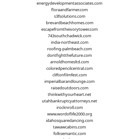
energydevelopmentassociates.com
floraandfarmer.com
s3fsolutions.com
brevardbeachhomes.com
escapefromtheivorytower.com
743southchadwick.com
india-northeast.com
roofing-palmbeach.com
dontfightthefuture.com
arnoldhomesltd.com
coloredpencilcentral.com
cliftonfilmfest.com
imperialbarandlounge.com
raisedoutdoors.com
thinkwithyourheart.net
utahbankruptcyattorneys.net
irocknroll.com
www.wordoflife2000.org
idahosquaredancing.com
tawawcabins.com
folksemantic.com