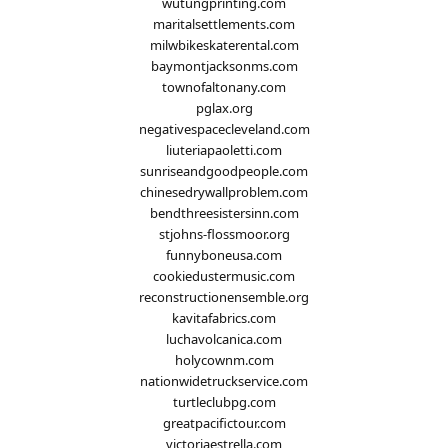
wutungprinting.com
maritalsettlements.com
milwbikeskaterental.com
baymontjacksonms.com
townofaltonany.com
pglax.org
negativespacecleveland.com
liuteriapaoletti.com
sunriseandgoodpeople.com
chinesedrywallproblem.com
bendthreesistersinn.com
stjohns-flossmoor.org
funnyboneusa.com
cookiedustermusic.com
reconstructionensemble.org
kavitafabrics.com
luchavolcanica.com
holycownm.com
nationwidetruckservice.com
turtleclubpg.com
greatpacifictour.com
victoriaestrella.com